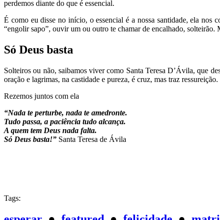
perdemos diante do que é essencial.
É como eu disse no início, o essencial é a nossa santidade, ela nos 
“engolir sapo”, ouvir um ou outro te chamar de encalhado, solteirão.
Só Deus basta
Solteiros ou não, saibamos viver como Santa Teresa D’Ávila, que des
oração e lagrimas, na castidade e pureza, é cruz, mas traz ressureição.
Rezemos juntos com ela
“Nada te perturbe, nada te amedronte.
Tudo passa, a paciência tudo alcança.
A quem tem Deus nada falta.
Só Deus basta!”
Santa Teresa de Ávila
Tags:
esperar
●
featured
●
felicidade
●
matr