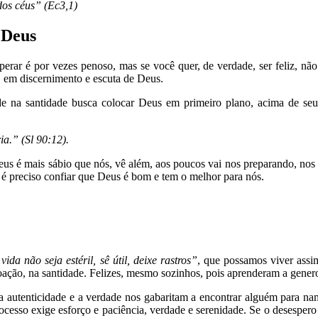
os céus” (Ec3,1)
 Deus
perar é por vezes penoso, mas se você quer, de verdade, ser feliz, não
e, em discernimento e escuta de Deus.
de na santidade busca colocar Deus em primeiro plano, acima de seus
a.” (Sl 90:12).
eus é mais sábio que nós, vê além, aos poucos vai nos preparando, nos
é preciso confiar que Deus é bom e tem o melhor para nós.
ida não seja estéril, sê útil, deixe rastros”
, que possamos viver assim
oação, na santidade. Felizes, mesmo sozinhos, pois aprenderam a gener
a autenticidade e a verdade nos gabaritam a encontrar alguém para na
ocesso exige esforço e paciência, verdade e serenidade. Se o desespero 