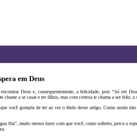
espera em Deus
encontrar Deus e, consequentemente, a felicidade, pois
“Só em Deus
 chame a se casar e ter filhos, mas com certeza te chama a ser feliz, a 
o que você gostaria de ler ao ver o título desse artigo. Como assim nã
água fria”, muito menos fazer com que você, como solteiro, perca a es
za.