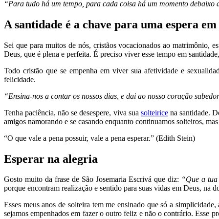
“Para tudo há um tempo, para cada coisa há um momento debaixo d
A santidade é a chave para uma espera em
Sei que para muitos de nós, cristãos vocacionados ao matrimônio, es
Deus, que é plena e perfeita. É preciso viver esse tempo em santidad
Todo cristão que se empenha em viver sua afetividade e sexualida
felicidade.
“Ensina-nos a contar os nossos dias, e dai ao nosso coração sabedori
Tenha paciência, não se desespere, viva sua
solteirice
na santidade. D
amigos namorando e se casando enquanto continuamos solteiros, mas 
“O que vale a pena possuir, vale a pena esperar.” (Edith Stein)
Esperar na alegria
Gosto muito da frase de São Josemaria Escrivá que diz:
“Que a tua v
porque encontram realização e sentido para suas vidas em Deus, na d
Esses meus anos de solteira tem me ensinado que só a simplicidade, 
sejamos empenhados em fazer o outro feliz e não o contrário. Esse pr