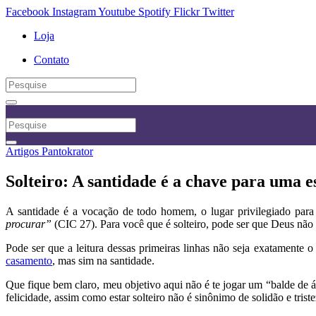
Ir
Facebook
Instagram
Youtube
Spotify
Flickr
Twitter
para
Loja
o
conteúdo
Contato
Pesquisar
...
Pesquisar
...
Artigos Pantokrator
Solteiro: A santidade é a chave para uma 
A santidade é a vocação de todo homem, o lugar privilegiado para 
procurar”
(CIC 27). Para você que é solteiro, pode ser que Deus não te
Pode ser que a leitura dessas primeiras linhas não seja exatamente 
casamento
, mas sim na santidade.
Que fique bem claro, meu objetivo aqui não é te jogar um “balde de 
felicidade, assim como estar solteiro não é sinônimo de solidão e triste