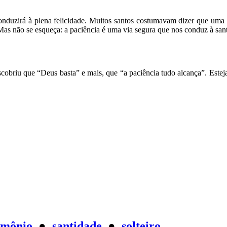
conduzirá à plena felicidade. Muitos santos costumavam dizer que uma 
 Mas não se esqueça: a paciência é uma via segura que nos conduz à san
cobriu que “Deus basta” e mais, que “a paciência tudo alcança”. Esteja
imônio
●
santidade
●
solteiro